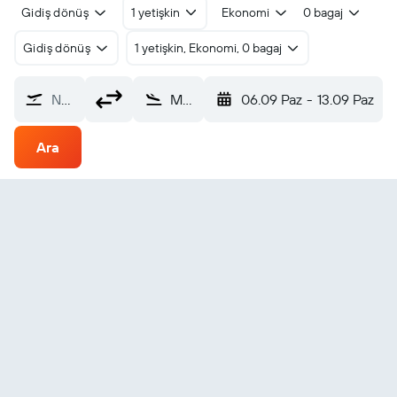
Gidiş dönüş
1 yetişkin
Ekonomi
0 bagaj
Gidiş dönüş
1 yetişkin, Ekonomi, 0 bagaj
Nereden?
Mauke Island (MUK)
06.09 Paz
-
13.09 Paz
Ara