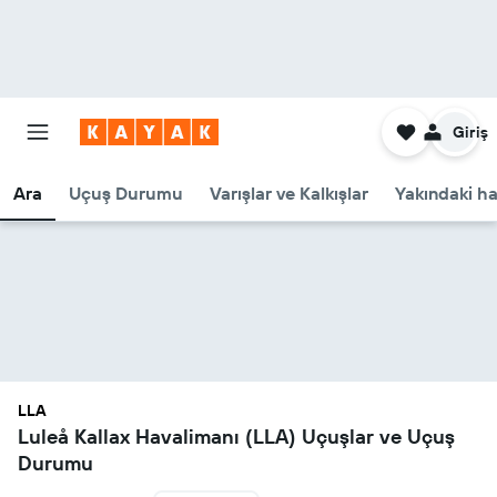
Giriş
Ara
Uçuş Durumu
Varışlar ve Kalkışlar
Yakındaki ha
LLA
Luleå Kallax Havalimanı (LLA) Uçuşlar ve Uçuş
Durumu