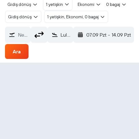
Gidiş dönüş
1 yetişkin
Ekonomi
0 bagaj
Gidiş dönüş
1 yetişkin, Ekonomi, 0 bagaj
Nereden?
Luleå Kallax (LLA)
07.09 Pzt
-
14.09 Pzt
Ara