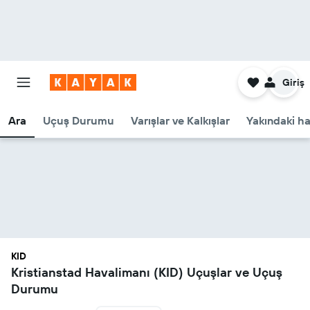
Giriş
Ara
Uçuş Durumu
Varışlar ve Kalkışlar
Yakındaki ha
KID
Kristianstad Havalimanı (KID) Uçuşlar ve Uçuş
Durumu