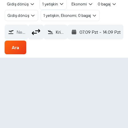
Gidiş dönüş
1 yetişkin
Ekonomi
0 bagaj
Gidiş dönüş
1 yetişkin, Ekonomi, 0 bagaj
Nereden?
Kristianstad (KID)
07.09 Pzt
-
14.09 Pzt
Ara