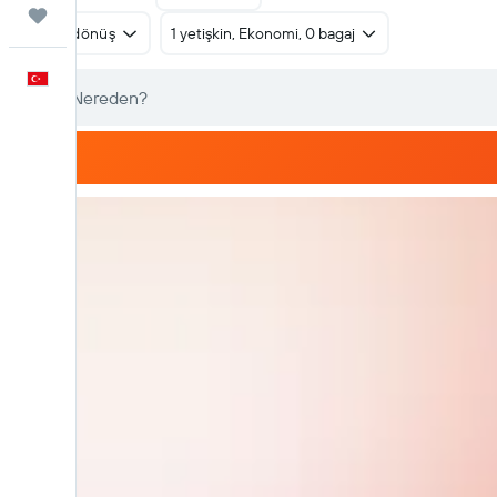
Trips
Gidiş dönüş
1 yetişkin, Ekonomi, 0 bagaj
Türkçe