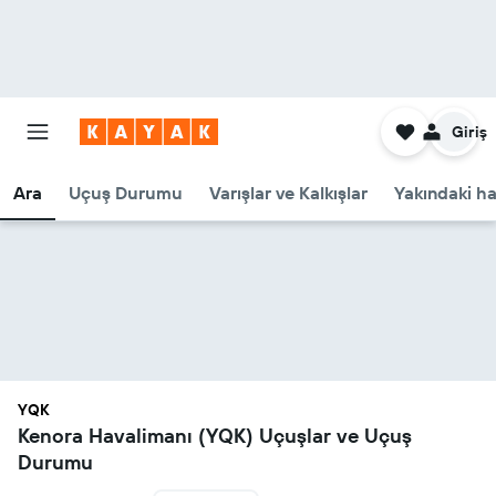
Giriş
Ara
Uçuş Durumu
Varışlar ve Kalkışlar
Yakındaki ha
YQK
Kenora Havalimanı (YQK) Uçuşlar ve Uçuş
Durumu