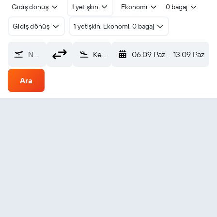
Gidiş dönüş
1 yetişkin
Ekonomi
0 bagaj
Gidiş dönüş
1 yetişkin, Ekonomi, 0 bagaj
Nereden?
Kenora (YQK)
06.09 Paz
-
13.09 Paz
Ara