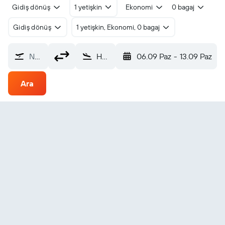
Gidiş dönüş
1 yetişkin
Ekonomi
0 bagaj
Gidiş dönüş
1 yetişkin, Ekonomi, 0 bagaj
Nereden?
Hanamaki (HNA)
06.09 Paz
-
13.09 Paz
Ara