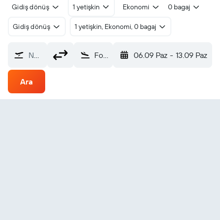
Gidiş dönüş
1 yetişkin
Ekonomi
0 bagaj
Gidiş dönüş
1 yetişkin, Ekonomi, 0 bagaj
Nereden?
Fort Wayne (FWA)
06.09 Paz
-
13.09 Paz
Ara