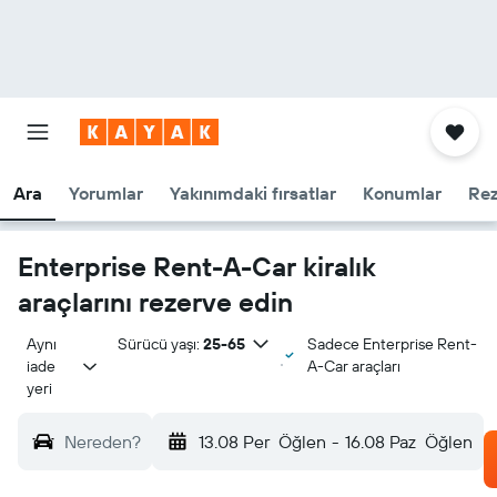
Ara
Yorumlar
Yakınımdaki fırsatlar
Konumlar
Rez
Enterprise Rent-A-Car kiralık
araçlarını rezerve edin
Aynı 
Sürücü yaşı:
25-65
Sadece Enterprise Rent-
iade 
A-Car araçları
yeri
Nereden?
13.08 Per
Öğlen
-
16.08 Paz
Öğlen