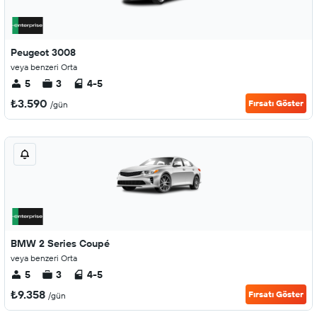
Peugeot 3008
veya benzeri Orta
5
3
4-5
₺3.590
Fırsatı Göster
/gün
BMW 2 Series Coupé
veya benzeri Orta
5
3
4-5
₺9.358
Fırsatı Göster
/gün