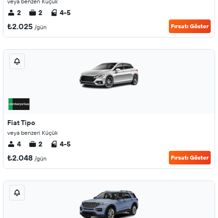
veya benzeri Küçük
2
2
4-5
₺2.025
Fırsatı Göster
/gün
Fiat Tipo
veya benzeri Küçük
4
2
4-5
₺2.048
Fırsatı Göster
/gün