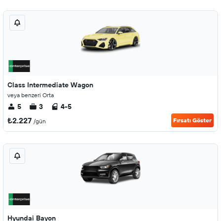
Class Intermediate Wagon
veya benzeri Orta
5
3
4-5
₺2.227
Fırsatı Göster
/gün
Hyundai Bayon