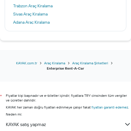
Trabzon Araç Kiralama
Sivas Araç Kiralama
Adana Araç Kiralama
Van Araç Kiralama
Eskişehir Araç Kiralama
Samos Araç Kiralama
İzmit Araç Kiralama
Bursa Araç Kiralama
KAYAK.com.tr
Araç Kiralama
Araç Kiralama Şirketleri
Enterprise Rent-A-Car
Fiyatlar kişi başınadır ve e-biletler içindir; fiyatlara TRY cinsinden tüm vergiler
*
ve ücretler dahildir.
KAYAK her zaman doğru fiyatları edinmeye çalışır fakat
fiyatları garanti edemez
.
Neden mi:
KAYAK satış yapmaz