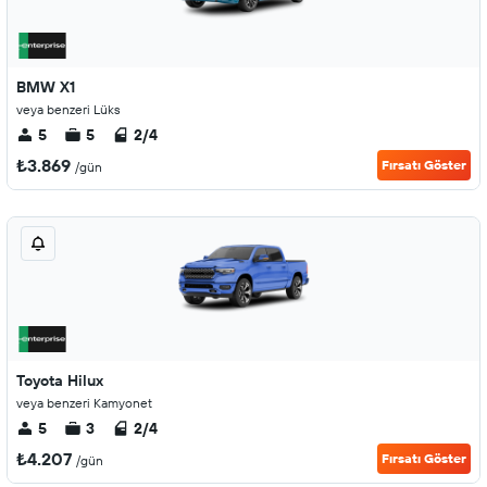
BMW X1
veya benzeri Lüks
5
5
2/4
₺3.869
Fırsatı Göster
/gün
Toyota Hilux
veya benzeri Kamyonet
5
3
2/4
₺4.207
Fırsatı Göster
/gün