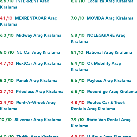
6,6 /10
INTERRENT Araç
8,0 /10
Localiza Araç Kiralama
Kiralama
4,1 /10
MEXRENTACAR Araç
7,0 /10
MOVIDA Araç Kiralama
Kiralama
6,3 /10
Midway Araç Kiralama
5,8 /10
NOLEGGIARE Araç
Kiralama
5,0 /10
NU Car Araç Kiralama
8,1 /10
National Araç Kiralama
4,7 /10
NextCar Araç Kiralama
5,4 /10
Ok Mobility Araç
Kiralama
5,3 /10
Panek Araç Kiralama
5,6 /10
Payless Araç Kiralama
3,7 /10
Priceless Araç Kiralama
6,5 /10
Record go Araç Kiralama
3,4 /10
Rent-A-Wreck Araç
4,8 /10
Routes Car & Truck
Kiralama
Rentals Araç Kiralama
10 /10
Silvercar Araç Kiralama
7,9 /10
State Van Rental Araç
Kiralama
6,0 /10
Thrifty Araç Kiralama
4,9 /10
U-Save Araç Kiralama