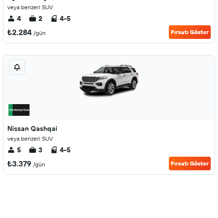
veya benzeri SUV
4
2
4-5
₺2.284
Fırsatı Göster
/gün
Nissan Qashqai
veya benzeri SUV
5
3
4-5
₺3.379
Fırsatı Göster
/gün