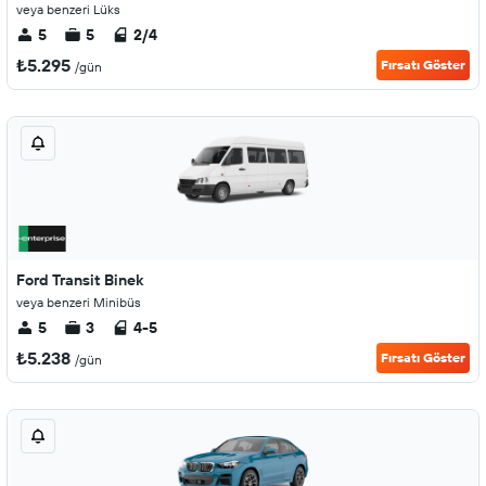
veya benzeri Lüks
5
5
2/4
₺5.295
Fırsatı Göster
/gün
Ford Transit Binek
veya benzeri Minibüs
5
3
4-5
₺5.238
Fırsatı Göster
/gün