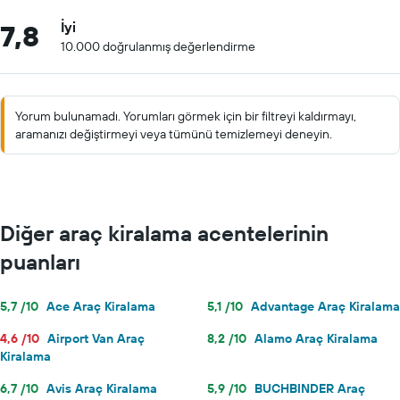
7,8
İyi
10.000 doğrulanmış değerlendirme
Yorum bulunamadı. Yorumları görmek için bir filtreyi kaldırmayı,
aramanızı değiştirmeyi veya tümünü temizlemeyi deneyin.
Diğer araç kiralama acentelerinin
puanları
5,7 /10
Ace Araç Kiralama
5,1 /10
Advantage Araç Kiralama
4,6 /10
Airport Van Araç
8,2 /10
Alamo Araç Kiralama
Kiralama
6,7 /10
Avis Araç Kiralama
5,9 /10
BUCHBINDER Araç