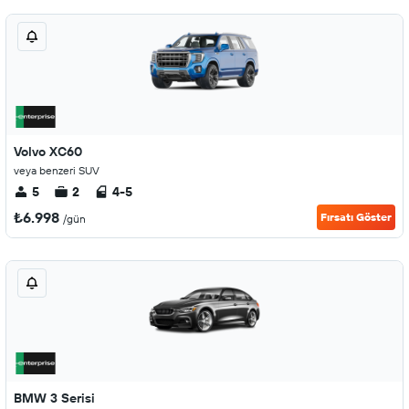
Volvo XC60
veya benzeri SUV
5
2
4-5
₺6.998
Fırsatı Göster
/gün
BMW 3 Serisi