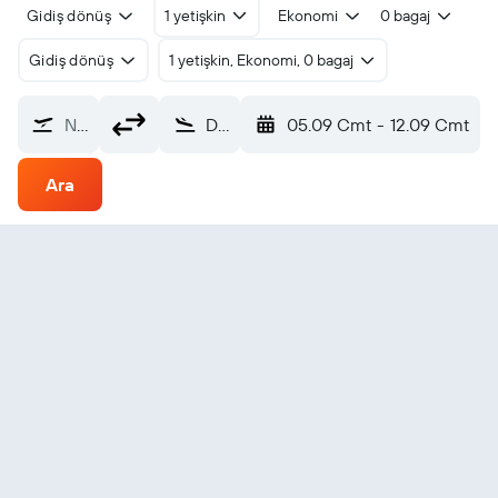
Gidiş dönüş
1 yetişkin
Ekonomi
0 bagaj
Gidiş dönüş
1 yetişkin, Ekonomi, 0 bagaj
Nereden?
Dire Dawa Aba Tenna D Yilma (DIR)
05.09 Cmt
-
12.09 Cmt
Ara