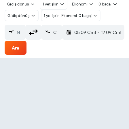
Gidiş dönüş
1 yetişkin
Ekonomi
0 bagaj
Gidiş dönüş
1 yetişkin, Ekonomi, 0 bagaj
Nereden?
Craiova (CRA)
05.09 Cmt
-
12.09 Cmt
Ara