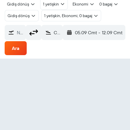
Gidiş dönüş
1 yetişkin
Ekonomi
0 bagaj
Gidiş dönüş
1 yetişkin, Ekonomi, 0 bagaj
Nereden?
Chibougamau (YMT)
05.09 Cmt
-
12.09 Cmt
Ara