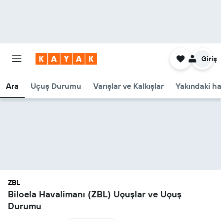
Giriş
Ara
Uçuş Durumu
Varışlar ve Kalkışlar
Yakındaki ha
ZBL
Biloela Havalimanı (ZBL) Uçuşlar ve Uçuş
Durumu