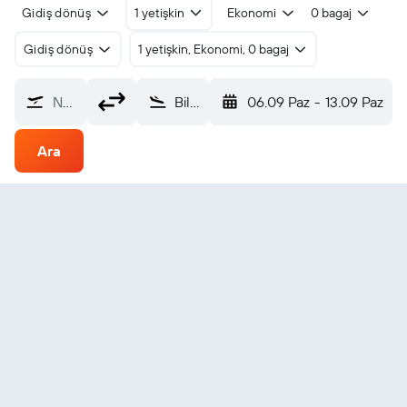
Gidiş dönüş
1 yetişkin
Ekonomi
0 bagaj
Gidiş dönüş
1 yetişkin, Ekonomi, 0 bagaj
Nereden?
Biloela (ZBL)
06.09 Paz
-
13.09 Paz
Ara