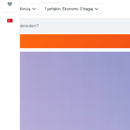
Trips
Gidiş dönüş
1 yetişkin, Ekonomi, 0 bagaj
Türkçe