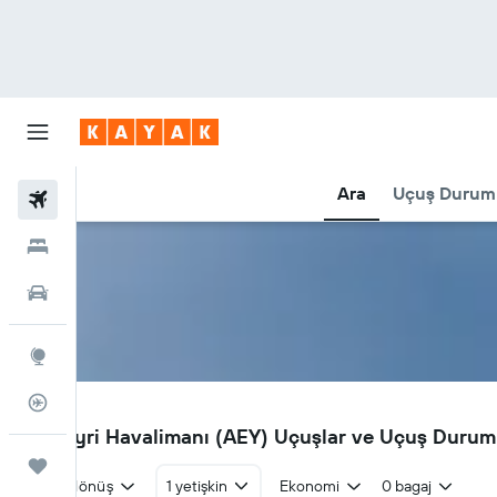
Ara
Uçuş Durum
Uçuşlar
Oteller
Araç Kiralama
Explore
Uçuş Takipçisi
AEY
Akureyri Havalimanı (AEY) Uçuşlar ve Uçuş Duru
Trips
Gidiş dönüş
1 yetişkin
Ekonomi
0 bagaj