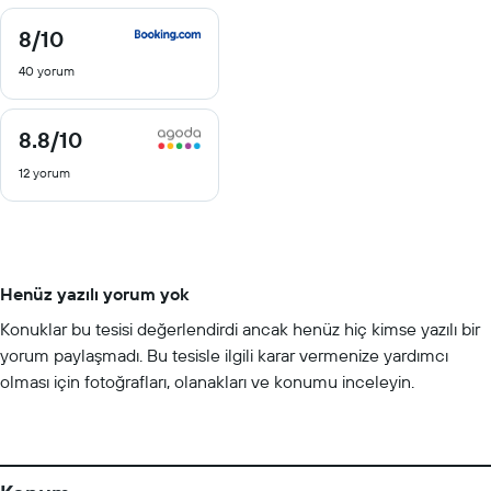
8
/10
8
/
40 yorum
10
8.8
/10
8.8
/
12 yorum
10
Henüz yazılı yorum yok
Konuklar bu tesisi değerlendirdi ancak henüz hiç kimse yazılı bir
yorum paylaşmadı. Bu tesisle ilgili karar vermenize yardımcı
olması için fotoğrafları, olanakları ve konumu inceleyin.