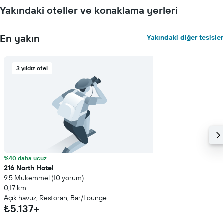
Yakındaki oteller ve konaklama yerleri
En yakın
Yakındaki diğer tesisler
3 yıldız otel
%40 daha ucuz
216 North Hotel
9.5 Mükemmel (10 yorum)
0,17 km
Açık havuz, Restoran, Bar/Lounge
₺5.137+