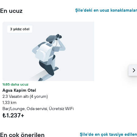
En ucuz
Şile'deki en ucuz konaklamalar
3 yıldız otel
%85 daha ucuz
Agva Kapim Otel
2.3 Vasatın altı (4 yorum)
1,33 km
Bar/Lounge, Oda servisi, Ücretsiz WiFi
₺1.237+
En çok önerilen
Şile'de en çok tavsiye edilen