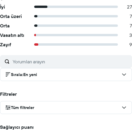
İyi
27
Orta üzeri
7
Orta
7
Vasatın altı
3
Zayıf
9
Sırala
:
En yeni
Filtreler
Tüm filtreler
Sağlayıcı puanı