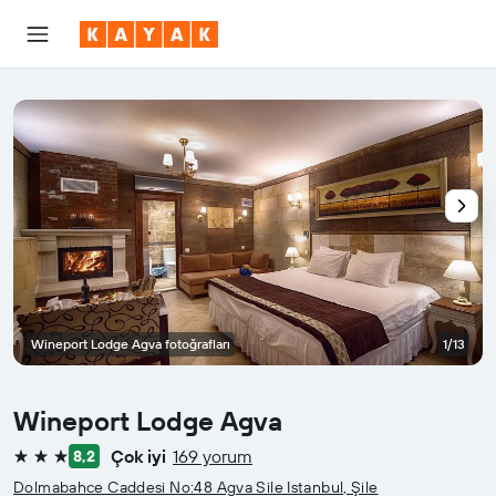
Wineport Lodge Agva fotoğrafları
1/13
Wineport Lodge Agva
Çok iyi
169 yorum
8,2
3 yıldız
Dolmabahce Caddesi No:48 Agva Sile Istanbul, Şile