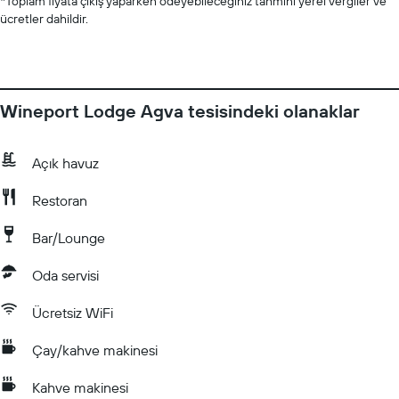
*
Toplam fiyata çıkış yaparken ödeyebileceğiniz tahmini yerel vergiler ve
ücretler dahildir.
Wineport Lodge Agva tesisindeki olanaklar
Açık havuz
Restoran
Bar/Lounge
Oda servisi
Ücretsiz WiFi
Çay/kahve makinesi
Kahve makinesi