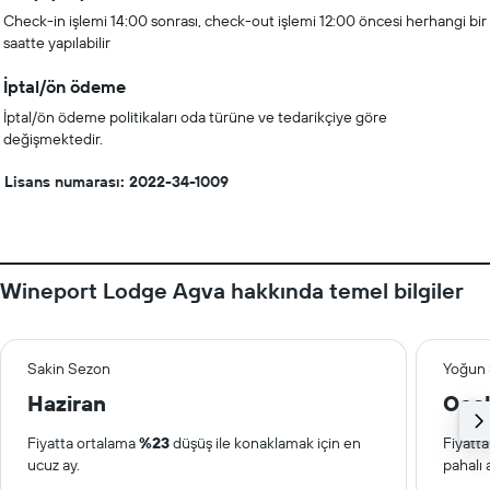
Check-in işlemi 14:00 sonrası, check-out işlemi 12:00 öncesi herhangi bir
saatte yapılabilir
İptal/ön ödeme
İptal/ön ödeme politikaları oda türüne ve tedarikçiye göre
değişmektedir.
Lisans numarası: 2022-34-1009
Wineport Lodge Agva hakkında temel bilgiler
Sakin Sezon
Yoğun
Haziran
Oca
Fiyatta ortalama
%23
düşüş ile konaklamak için en
Fiyatt
ucuz ay.
pahalı 