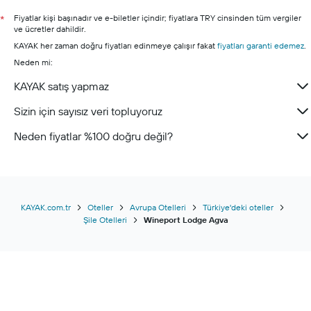
Heybeliada otelleri
Fiyatlar kişi başınadır ve e-biletler içindir; fiyatlara TRY cinsinden tüm vergiler
*
ve ücretler dahildir.
KAYAK her zaman doğru fiyatları edinmeye çalışır fakat
fiyatları garanti edemez
.
Neden mi:
KAYAK satış yapmaz
Sizin için sayısız veri topluyoruz
Neden fiyatlar %100 doğru değil?
KAYAK.com.tr
Oteller
Avrupa Otelleri
Türkiye'deki oteller
Şile Otelleri
Wineport Lodge Agva