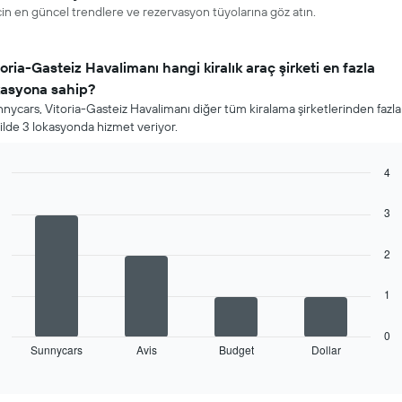
in en güncel trendlere ve rezervasyon tüyolarına göz atın.
toria-Gasteiz Havalimanı hangi kiralık araç şirketi en fazla
kasyona sahip?
nycars, Vitoria-Gasteiz Havalimanı diğer tüm kiralama şirketlerinden fazla
ilde 3 lokasyonda hizmet veriyor.
4
Bar
Chart
graphic.
chart
3
with
4
bars.
2
Aşağıdaki
1
tablo
en
çok
0
Sunnycars
Avis
Budget
Dollar
lokasyonda
End
of
hizmet
interactive
veren
chart