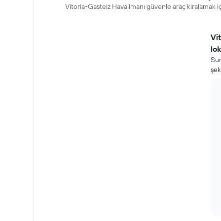
Vitoria-Gasteiz Havalimanı güvenle araç kiralamak iç
Vi
lo
Sun
şek