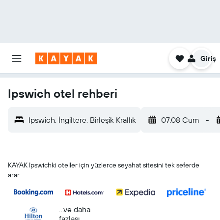
Giriş
Ipswich otel rehberi
Ipswich, İngiltere, Birleşik Krallık
07.08 Cum
-
KAYAK Ipswichki oteller için yüzlerce seyahat sitesini tek seferde
arar
...ve daha
fazlası