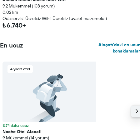
9.2 Mükemmel (108 yorum)
0,02 km
Oda servisi, Ücretsiz WiFi, Ücretsiz tuvalet malzemeleri
₺6.740+
En ucuz
Alaçatı'daki en ucuz
konaklamalar
4 yıldız otel
%74 daha ucuz
Noche Otel Alacati
9 Mükemmel (14 yorum)