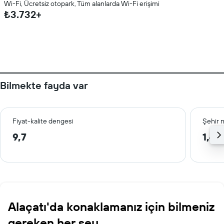
Wi-Fi, Ücretsiz otopark, Tüm alanlarda Wi-Fi erişimi
₺3.732+
Bilmekte fayda var
Fiyat-kalite dengesi
Şehir 
9,7
1,4 
Alaçatı'da konaklamanız için bilmeniz
gereken her şey