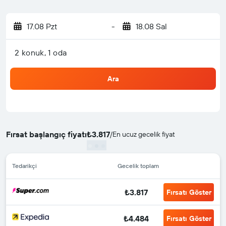
17.08 Pzt
-
18.08 Sal
2 konuk, 1 oda
Ara
Fırsat başlangıç fiyatı
₺3.817
/
En ucuz gecelik fiyat
Tedarikçi
Gecelik toplam
₺3.817
Fırsatı Göster
₺4.484
Fırsatı Göster