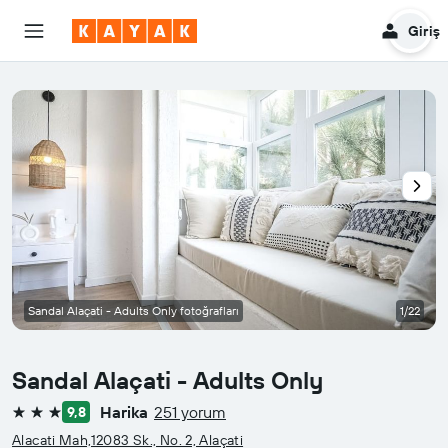
Giriş
Sandal Alaçati - Adults Only fotoğrafları
1/22
Sandal Alaçati - Adults Only
Harika
251 yorum
9,8
3 yıldız
Alacati Mah,12083 Sk., No. 2, Alaçati