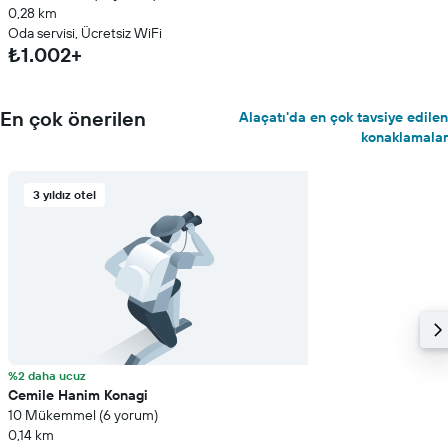
0,28 km
Oda servisi, Ücretsiz WiFi
₺1.002+
En çok önerilen
Alaçatı'da en çok tavsiye edilen
konaklamalar
3 yıldız otel
%2 daha ucuz
Cemile Hanim Konagi
10 Mükemmel (6 yorum)
0,14 km