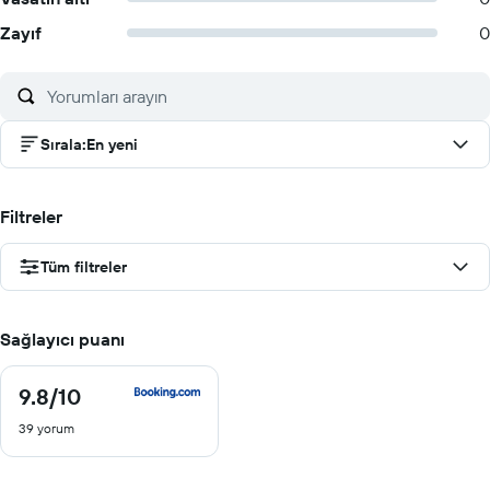
Zayıf
0
Sırala
:
En yeni
Filtreler
Tüm filtreler
Sağlayıcı puanı
9.8
/10
9.8
/
39 yorum
10