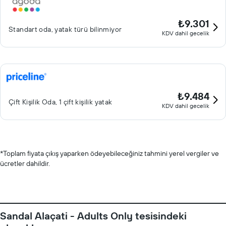
₺9.301
Standart oda, yatak türü bilinmiyor
KDV dahil gecelik
₺9.484
Çift ​Kişilik Oda, 1 çift kişilik yatak
KDV dahil gecelik
*
Toplam fiyata çıkış yaparken ödeyebileceğiniz tahmini yerel vergiler ve
ücretler dahildir.
Sandal Alaçati - Adults Only tesisindeki