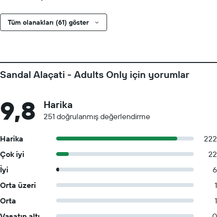
Tüm olanakları (61) göster
Sandal Alaçati - Adults Only için yorumlar
9,8
Harika
251 doğrulanmış değerlendirme
Harika
222
Çok iyi
22
İyi
6
Orta üzeri
1
Orta
1
Vasatın altı
0