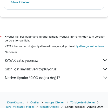
Male Otelleri
İzmir otelleri
Çeşme otelleri
Selçuk otelleri
Seferihisar otelleri
Urla otelleri
Fiyatlar kişi başınadır ve e-biletler içindir; fiyatlara TRY cinsinden tüm vergiler
*
ve ücretler dahildir.
Özdere otelleri
KAYAK her zaman doğru fiyatları edinmeye çalışır fakat
fiyatları garanti edemez
.
Neden mi:
KAYAK satış yapmaz
Sizin için sayısız veri topluyoruz
Neden fiyatlar %100 doğru değil?
KAYAK.com.tr
Oteller
Avrupa Otelleri
Türkiye'deki oteller
Türk Rivierasıki oteller
Alaçati Otelleri
Sandal Alaçati - Adults Only