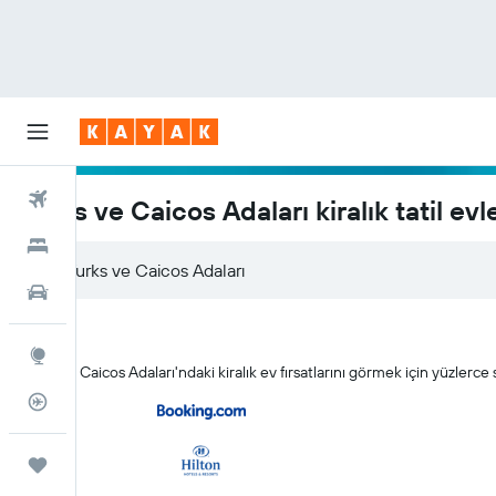
Uçuşlar
Turks ve Caicos Adaları kiralık tatil evle
Oteller
Araç Kiralama
Explore
Turks ve Caicos Adaları'ndaki kiralık ev fırsatlarını görmek için yüzlerce
Uçuş Takipçisi
Trips