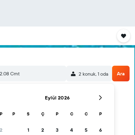
2.08 Cmt
Ara
2 konuk, 1 oda
Eylül 2026
P
P
S
Ç
P
C
C
P
2
1
2
3
4
5
6