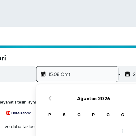
ri
15.08 Cmt
-
2
Ağustos 2026
 seyahat sitesini aynı anda arayın
P
S
Ç
P
C
C
...ve daha fazlası
1