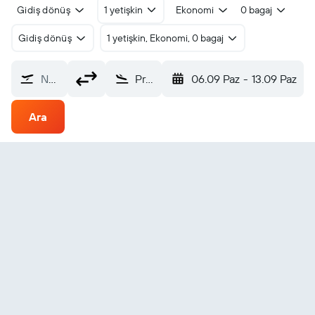
Gidiş dönüş
1 yetişkin
Ekonomi
0 bagaj
Gidiş dönüş
1 yetişkin, Ekonomi, 0 bagaj
Nereden?
Prudhoe Bay/Deadhorse (SCC)
06.09 Paz
-
13.09 Paz
Ara