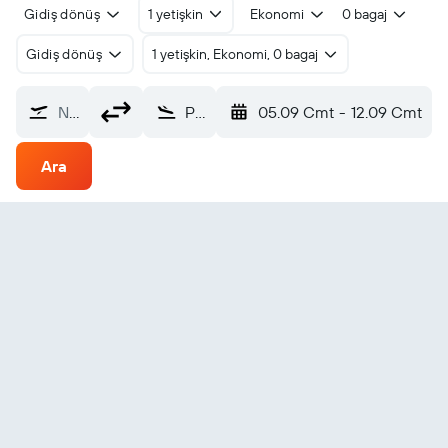
Gidiş dönüş
1 yetişkin
Ekonomi
0 bagaj
Gidiş dönüş
1 yetişkin, Ekonomi, 0 bagaj
Nereden?
Pokhara (PKR)
05.09 Cmt
-
12.09 Cmt
Ara