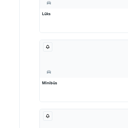
Lüks
Minibüs