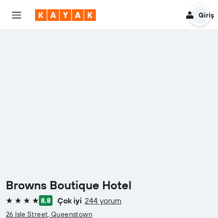
Giriş
Browns Boutique Hotel
Çok iyi
244 yorum
8,8
4 yıldız
26 Isle Street, Queenstown