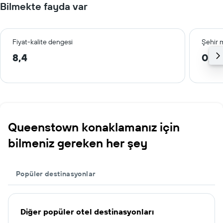
Bilmekte fayda var
Fiyat-kalite dengesi
Şehir 
8,4
0,5
Queenstown konaklamanız için
bilmeniz gereken her şey
Popüler destinasyonlar
Diğer popüler otel destinasyonları