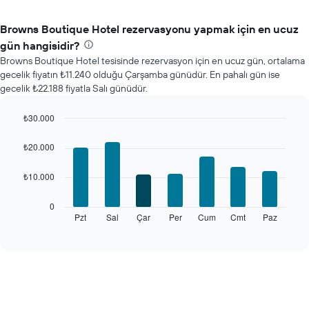
Browns Boutique Hotel rezervasyonu yapmak için en ucuz
gün hangisidir?
Browns Boutique Hotel tesisinde rezervasyon için en ucuz gün, ortalama
gecelik fiyatın ₺11.240 olduğu Çarşamba günüdür. En pahalı gün ise
gecelik ₺22.188 fiyatla Salı günüdür.
₺30.000
Bar
Chart
graphic.
chart
₺20.000
with
7
₺10.000
bars.
Aşağıdaki
0
tablo
Pzt
Sal
Çar
Per
Cum
Cmt
Paz
End
of
haftanın
interactive
her
chart
günü
için
ortalama
oda
fiyatını