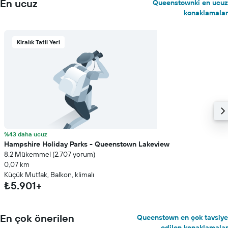
En ucuz
Queenstownki en ucuz
konaklamalar
Kiralık Tatil Yeri
%43 daha ucuz
Hampshire Holiday Parks - Queenstown Lakeview
8.2 Mükemmel (2.707 yorum)
0,07 km
Küçük Mutfak, Balkon, klimalı
₺5.901+
En çok önerilen
Queenstown en çok tavsiye
edilen konaklamalar