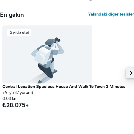
En yakın
Yakındaki diğer tesisler
3 yıldız otel
Central Location Spacious House And Walk To Town 3 Minutes
7.9 İyi (87 yorum)
0,03 km
₺28.075+