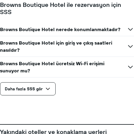
Browns Boutique Hotel ile rezervasyon için
gösterir
SSS
Tablo
haftanın
günlerini
gösteren
Browns Boutique Hotel nerede konumlanmaktadır?
1
X
Browns Boutique Hotel için giriş ve çıkış saatleri
ekseni
nasıldır?
içerir.
Tablo
bir
Browns Boutique Hotel ücretsiz Wi-Fi erişimi
odanın
sunuyor mu?
ortalama
fiyatını
gösteren
Daha fazla SSS gör
1
Y
ekseni
içerir
Yakındaki oteller ve konaklama yerleri