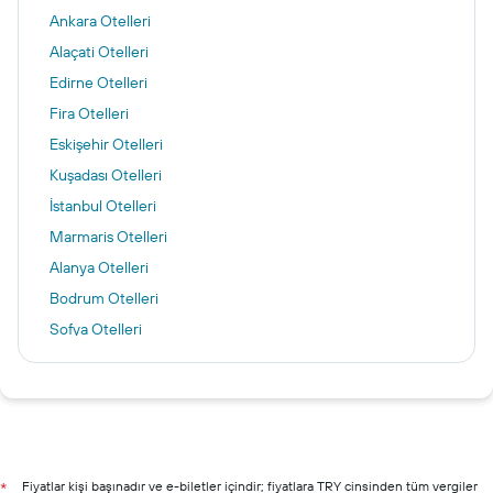
Ankara Otelleri
Alaçati Otelleri
Edirne Otelleri
Fira Otelleri
Eskişehir Otelleri
Kuşadası Otelleri
İstanbul Otelleri
Marmaris Otelleri
Alanya Otelleri
Bodrum Otelleri
Sofya Otelleri
Nevşehir Otelleri
İzmir otelleri
Antalya otelleri
Şile otelleri
Çeşme otelleri
Fiyatlar kişi başınadır ve e-biletler içindir; fiyatlara TRY cinsinden tüm vergiler
*