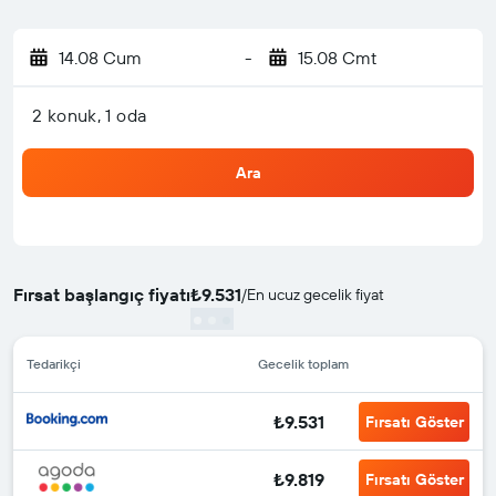
14.08 Cum
-
15.08 Cmt
2 konuk, 1 oda
Ara
Fırsat başlangıç fiyatı
₺9.531
/
En ucuz gecelik fiyat
Tedarikçi
Gecelik toplam
₺9.531
Fırsatı Göster
₺9.819
Fırsatı Göster